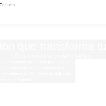
Contacto
ón que transforma t
Crea el hogar que siempre imaginas
nuestra amplia variedad de productos de
 centrales, aquí encontrarás todo lo que
da de confianza en Don Benito, Badajoz, para
n un lugar especial.