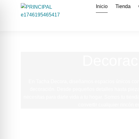
Inicio
Tienda
Decoraci
En Tacha Decora, diseñamos espacios únicos con 
decoración. Desde pequeños detalles hasta piezas
necesitas para darle vida a tu hogar. Somos tu tien
convertir cualquier rincón e