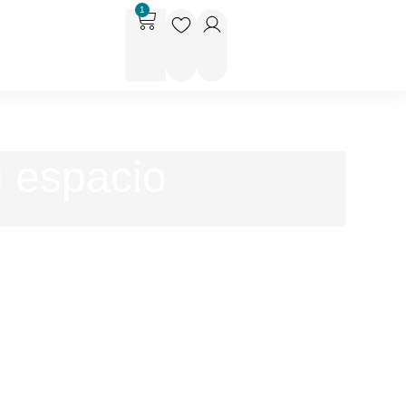
1
u espacio