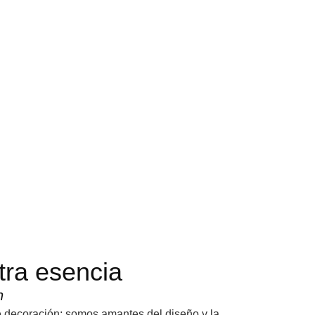
ra esencia
n
decoración: somos amantes del diseño y la