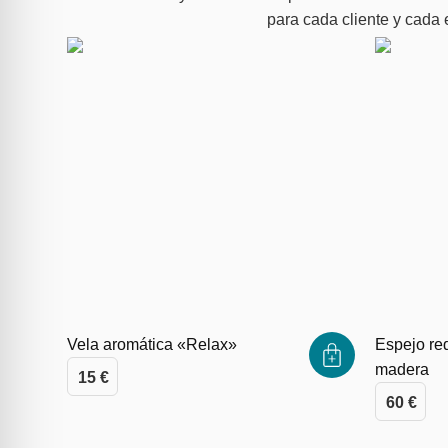
para cada cliente y cada 
Vela aromática «Relax»
Espejo re
madera
15
€
60
€